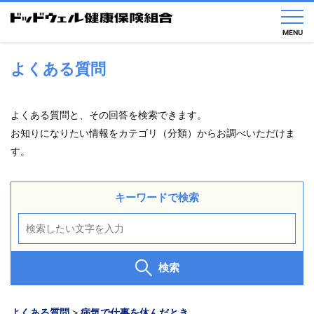
MENU
よくある質問
健
保
の
よくある質問と、その回答を検索できます。
し
お知りになりたい情報をカテゴリ（分類）からお調べいただけま
く
み
す。
健
保
キーワードで検索
の
給
付
保
健
検索
事
業
よくある質問
>
病気で仕事を休んだとき