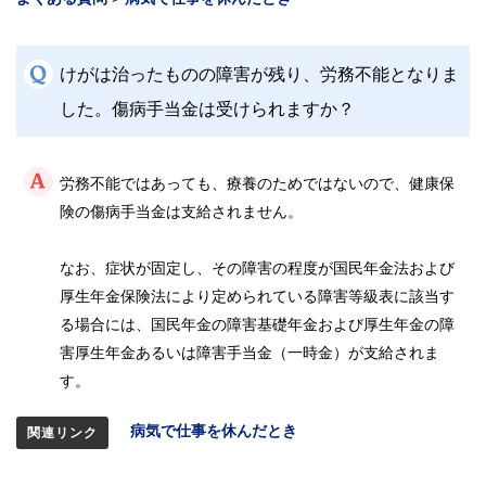
各
種
手
続
き
けがは治ったものの障害が残り、労務不能となりま
した。傷病手当金は受けられますか？
申
請
書
一
労務不能ではあっても、療養のためではないので、健康保
覧
険の傷病手当金は支給されません。
よ
く
なお、症状が固定し、その障害の程度が国民年金法および
あ
る
厚生年金保険法により定められている障害等級表に該当す
質
問
る場合には、国民年金の障害基礎年金および厚生年金の障
害厚生年金あるいは障害手当金（一時金）が支給されま
組
す。
合
案
内
病気で仕事を休んだとき